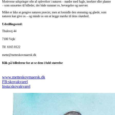
Motiverne udspringer ofte af oplevelser i naturen – møder med fugle, insekter eller planter
– som omsættes til billeder, der både rummer ro, bevægelse og nærvær.
Målet er ikke at gengive naturen præcist, men at formidle den stemning og glæde, som
naturen kan give os – og minde os om at lægge mærke til dens skønhed.
Udstillingssted:
Thulevej 44
7100 Vejle
Tlf. 6165 0122
mette@metteskovmaersk.dk ​
Klik på billederne for at se dem i fuld størrelse
www.metteskovmaersk.dk
FB:skovakvarel
Insta:skovakvarel