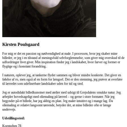
Kirsten Poulsgaard
For mig er det en passion og nødvendighed at male. I processen, hvor jeg skaber mine
billeder, er jeg i en tilstand af meningsfuld selvforglemmelse, som giver mig overskud til de
udfordringer livet giver. Min inspiration finder jeg i landskabet, hvor farver og former er
flygtige og i konstant forandring.
I naturen, oplever jeg, at tankerne flyder sammen og bliver mindre konkrete. Det giver en
følelse af ro, men også af en form for længsel. Det er den stemning, jeg prøver at overføre
til lærredet som udefinerbare landskaber uden for tid og sted.
Jeg er autodidakt billedkunstner med atelier med udsigt til Grejsdalens smukke natur. Jeg
arbejder hovedsageligt med oliemaling på lærred – og gerne i store formater. Når jeg
begynder på et billede, har jeg aldrig en plan. Jeg maler intuitivt og i mange lag. Da
oliemaling er relativt langsomt tørrende, betyder det, at mine billeder ofte er længe
undervejs.
Udstillingssted:
Korntoften 78