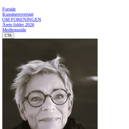
Forside
Kunstneroversigt
OM FORENINGEN
Årets folder 2026
Medlemsside
CTA