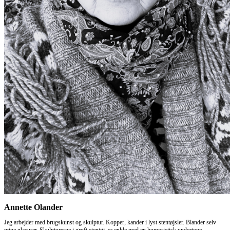
Annette Olander
Jeg arbejder med brugskunst og skulptur. Kopper, kander i lyst stentøjsler. Blander selv