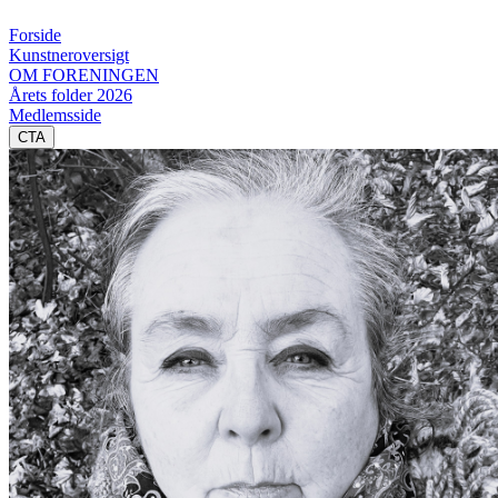
Forside
Kunstneroversigt
OM FORENINGEN
Årets folder 2026
Medlemsside
CTA